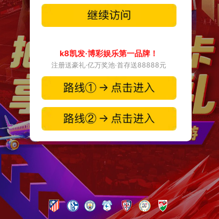
k8凯发·博彩娱乐第一品牌！
注册送豪礼·亿万奖池·首存送88888元