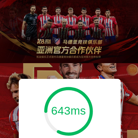
643ms